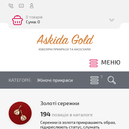
0 товарів
Сума: 0
Askida Gold
ЮВЕЛІРНІ ПРИКРАСИ ТА АКСЕСУАРИ
МЕНЮ
КАТЕГОРІЇ:
Жіночі прикраси
Золоті сережки
194
позиціи в каталоге
Сережки із золота прикрашають образ,
підкреслюють статус, служать