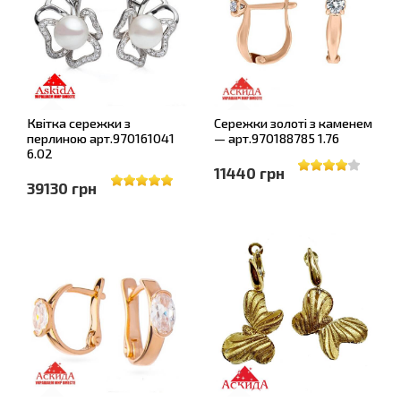
Квітка сережки з
Сережки золоті з каменем
перлиною арт.970161041
— арт.970188785 1.76
6.02
11440 грн
39130 грн