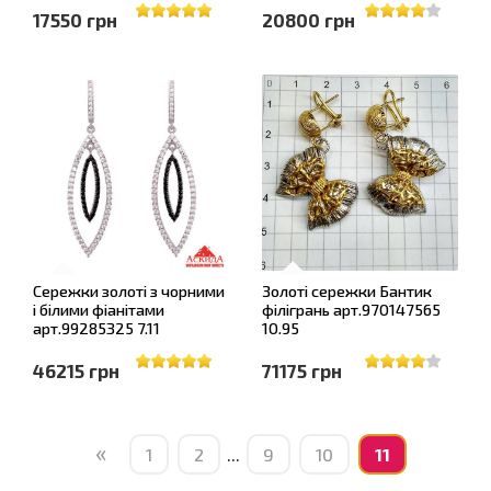
17550 грн
20800 грн
Сережки золоті з чорними
Золоті сережки Бантик
і білими фіанітами
філігрань арт.970147565
арт.99285325 7.11
10.95
46215 грн
71175 грн
«
1
2
...
9
10
11