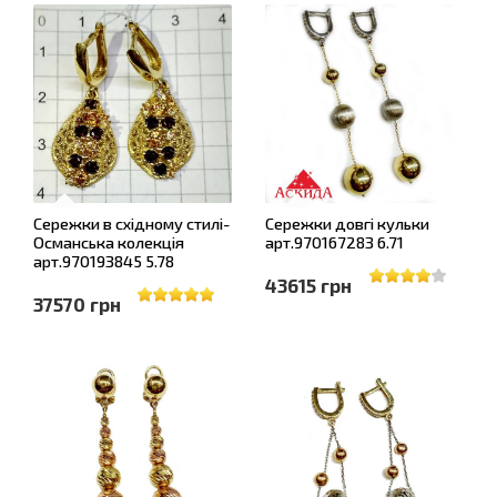
Сережки в східному стилі-
Сережки довгі кульки
Османська колекція
арт.970167283 6.71
арт.970193845 5.78
43615 грн
37570 грн