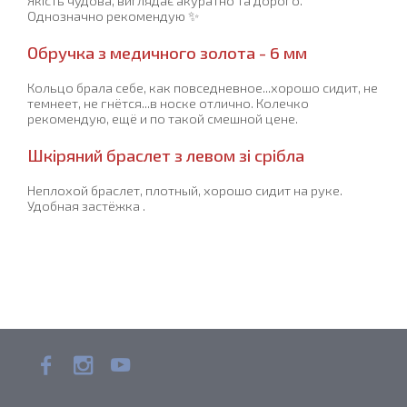
Якість чудова, виглядає акуратно та дорого.
Однозначно рекомендую ✨
Обручка з медичного золота - 6 мм
Кольцо брала себе, как повседневное...хорошо сидит, не
темнеет, не гнётся...в носке отлично. Колечко
рекомендую, ещё и по такой смешной цене.
Шкіряний браслет з левом зі срібла
Неплохой браслет, плотный, хорошо сидит на руке.
Удобная застёжка .