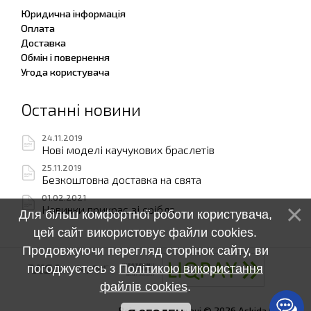
Юридична інформація
Оплата
Доставка
Обмін і повернення
Угода користувача
Останні новини
24.11.2019
Нові моделі каучукових браслетів
25.11.2019
Безкоштовна доставка на свята
01.02.2021
Новинки прикрас зі срібла
Для більш комфортної роботи користувача,
цей сайт використовує файли cookies.
Продовжуючи перегляд сторінок сайту, ви
погоджуєтесь з
Політикою використання
файлів cookies
.