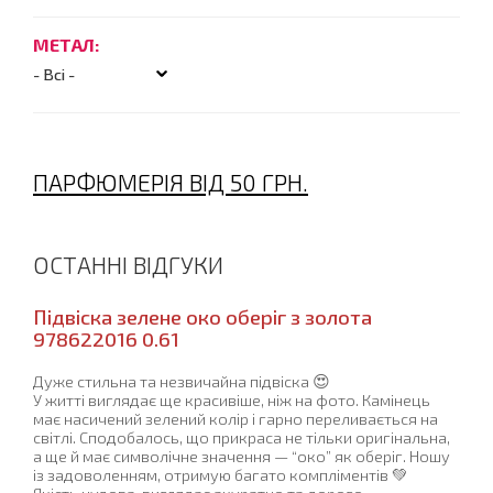
МЕТАЛ:
ПАРФЮМЕРІЯ ВІД 50 ГРН.
ОСТАННІ ВІДГУКИ
Підвіска зелене око оберіг з золота
978622016 0.61
Дуже стильна та незвичайна підвіска 😍
У житті виглядає ще красивіше, ніж на фото. Камінець
має насичений зелений колір і гарно переливається на
світлі. Сподобалось, що прикраса не тільки оригінальна,
а ще й має символічне значення — “око” як оберіг. Ношу
із задоволенням, отримую багато компліментів 💚