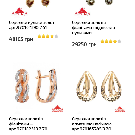
Сережки кульки золоті
Сережки золоті з
арт.970167390 7.41
фіанітами і підвісом з
кульками
48165 грн
29250 грн
Сережки золоті з
Сережки золоті з
фіанітами —
алмазною насічкою
арт.970182518 2.70
арт.970165745 3.20