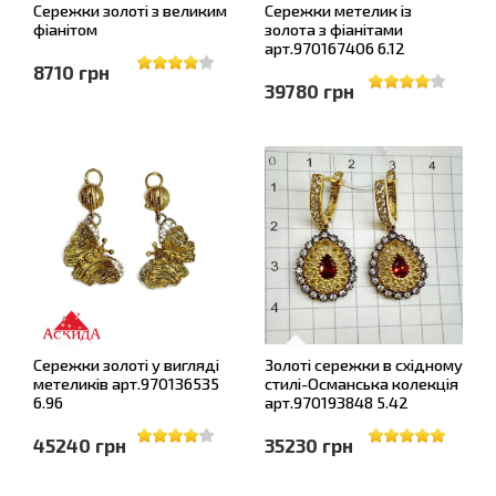
Сережки золоті з великим
Сережки метелик із
фіанітом
золота з фіанітами
арт.970167406 6.12
8710 грн
39780 грн
Сережки золоті у вигляді
Золоті сережки в східному
метеликів арт.970136535
стилі-Османська колекція
6.96
арт.970193848 5.42
45240 грн
35230 грн