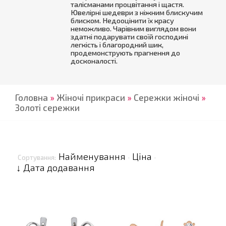
талісманами процвітання і щастя.
Ювелірні шедеври з ніжним блискучим
блиском. Недооцінити їх красу
неможливо. Чарівним виглядом вони
здатні подарувати своїй господині
легкість і благородний шик,
продемонструють прагнення до
досконалості.
Головна
»
Жіночі прикраси
»
Сережки жіночі
»
Золоті сережки
Найменування
Ціна
Сортування:
·
·
↓ Дата додавання