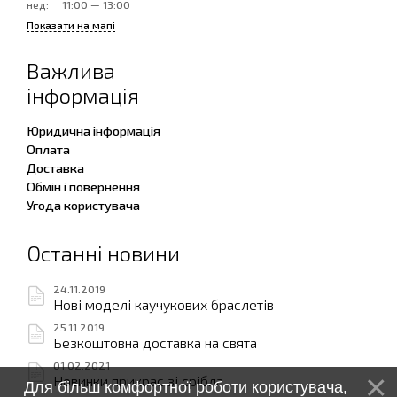
нед:
11:00 — 13:00
Показати на мапі
Важлива
інформація
Юридична інформація
Оплата
Доставка
Обмін і повернення
Угода користувача
Останні новини
24.11.2019
Нові моделі каучукових браслетів
25.11.2019
Безкоштовна доставка на свята
01.02.2021
Новинки прикрас зі срібла
Для більш комфортної роботи користувача,