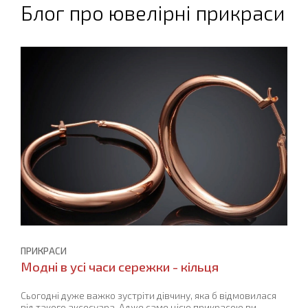
Блог про ювелірні прикраси
ПРИКРАСИ
Модні в усі часи сережки - кільця
Сьогодні дуже важко зустріти дівчину, яка б відмовилася
від такого аксесуара. Адже саме цією прикрасою ви