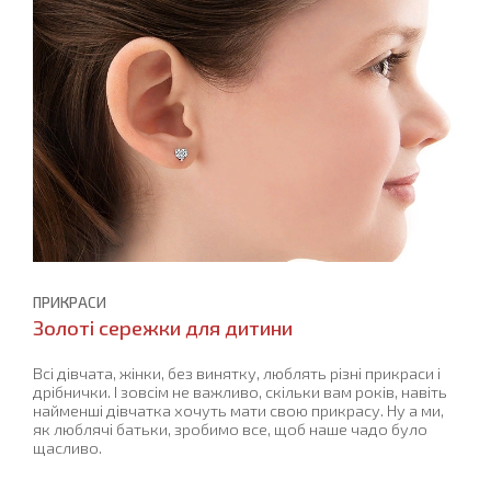
ПРИКРАСИ
Золоті сережки для дитини
Всі дівчата, жінки, без винятку, люблять різні прикраси і
дрібнички. І зовсім не важливо, скільки вам років, навіть
найменші дівчатка хочуть мати свою прикрасу. Ну а ми,
як люблячі батьки, зробимо все, щоб наше чадо було
щасливо.