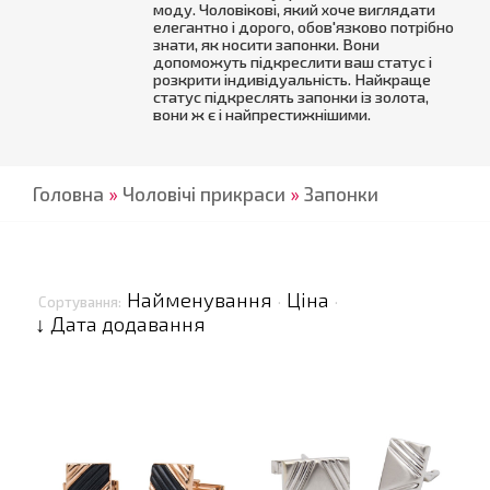
моду. Чоловікові, який хоче виглядати
елегантно і дорого, обов'язково потрібно
знати, як носити запонки. Вони
допоможуть підкреслити ваш статус і
розкрити індивідуальність. Найкраще
статус підкреслять запонки із золота,
вони ж є і найпрестижнішими.
Головна
»
Чоловічі прикраси
»
Запонки
Найменування
Ціна
Сортування:
·
·
↓ Дата додавання