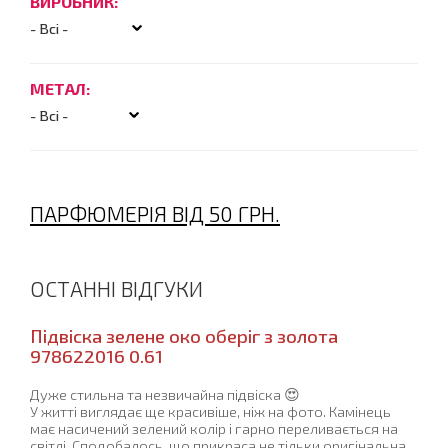
ВИРОБНИК:
МЕТАЛ:
ПАРФЮМЕРІЯ ВІД 50 ГРН.
ОСТАННІ ВІДГУКИ
Підвіска зелене око оберіг з золота
978622016 0.61
Дуже стильна та незвичайна підвіска 😍
У житті виглядає ще красивіше, ніж на фото. Камінець
має насичений зелений колір і гарно переливається на
світлі. Сподобалось, що прикраса не тільки оригінальна,