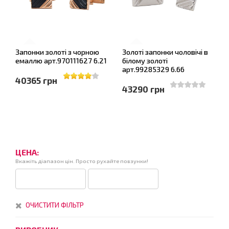
Запонки золоті з чорною
Золоті запонки чоловічі в
емаллю арт.970111627 6.21
білому золоті
арт.99285329 6.66
40365 грн
43290 грн
ЦЕНА:
Вкажіть діапазон цін. Просто рухайте повзунки!
ОЧИСТИТИ ФІЛЬТР