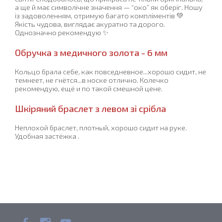
а ще й має символічне значення — “око” як оберіг. Ношу
із задоволенням, отримую багато компліментів 💚
Якість чудова, виглядає акуратно та дорого.
Однозначно рекомендую ✨
Обручка з медичного золота - 6 мм
Кольцо брала себе, как повседневное...хорошо сидит, не
темнеет, не гнётся...в носке отлично. Колечко
рекомендую, ещё и по такой смешной цене.
Шкіряний браслет з левом зі срібла
Неплохой браслет, плотный, хорошо сидит на руке.
Удобная застёжка .