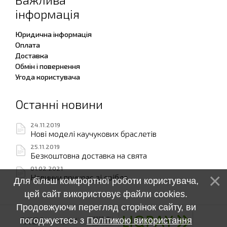
інформація
Юридична інформація
Оплата
Доставка
Обмін і повернення
Угода користувача
Останні новини
24.11.2019
Нові моделі каучукових браслетів
25.11.2019
Безкоштовна доставка на свята
01.02.2021
Новинки прикрас зі срібла
Для більш комфортної роботи користувача,
цей сайт використовує файли cookies.
Продовжуючи перегляд сторінок сайту, ви
погоджуєтесь з
Політикою використання