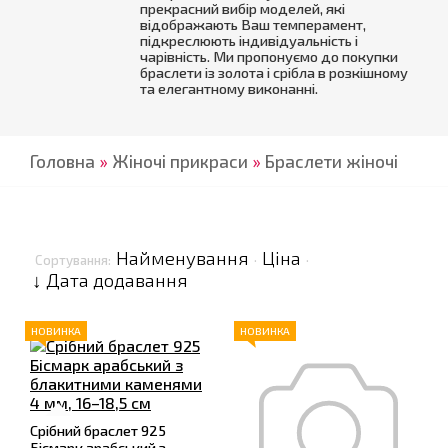
прекрасний вибір моделей, які
відображають Ваш темперамент,
підкреслюють індивідуальність і
чарівність. Ми пропонуємо до покупки
браслети із золота і срібла в розкішному
та елегантному виконанні.
Головна
»
Жіночі прикраси
»
Браслети жіночі
Найменування
Ціна
Сортування:
·
·
↓ Дата додавання
НОВИНКА
НОВИНКА
Срібний браслет 925
Бісмарк арабський з