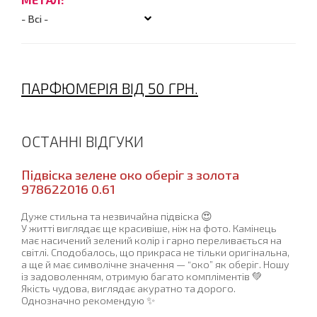
ПАРФЮМЕРІЯ ВІД 50 ГРН.
ОСТАННІ ВІДГУКИ
Підвіска зелене око оберіг з золота
978622016 0.61
Дуже стильна та незвичайна підвіска 😍
У житті виглядає ще красивіше, ніж на фото. Камінець
має насичений зелений колір і гарно переливається на
світлі. Сподобалось, що прикраса не тільки оригінальна,
а ще й має символічне значення — “око” як оберіг. Ношу
із задоволенням, отримую багато компліментів 💚
Якість чудова, виглядає акуратно та дорого.
Однозначно рекомендую ✨