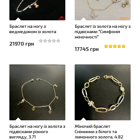
Браслет на ногу з
Браслет із золота на ногу з
ведмедиком із золота
підвісками "Симфонія
жіночності"
21970 грн
17745 грн
Браслет на ногу із золота з
Жіночий браслет
підвісками різного
Сніжинки з білого та
вигляду, 3.71
лимонного золота, 4.82