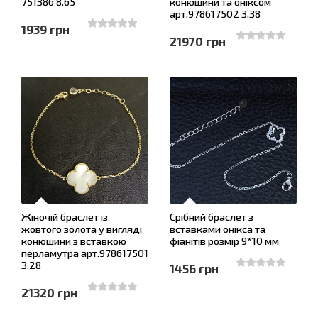
75138б 8.65
конюшини та оніксом
арт.978617502 3.38
1939 грн
21970 грн
Жіночій браслет із
Срібний браслет з
жовтого золота у вигляді
вставками онікса та
конюшини з вставкою
фіанітів розмір 9*10 мм
перламутра арт.978617501
3.28
1456 грн
21320 грн