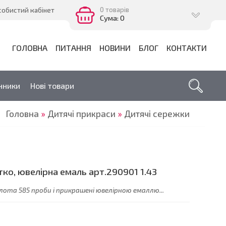
0 товарів
собистий кабінет
Сума: 0
ГОЛОВНА
ПИТАННЯ
НОВИНИ
БЛОГ
КОНТАКТИ
нники
Нові товари
Головна
»
Дитячі прикраси
»
Дитячі сережки
ко, ювелірна емаль арт.290901 1.43
олота 585 проби і прикрашені ювелірною емаллю...