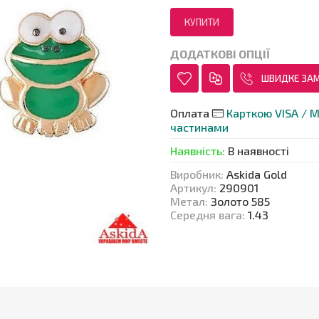
ДОДАТКОВІ ОПЦІЇ
ШВИДКЕ ЗА
Оплата
Карткою VISA / M
частинами
Наявність
:
В наявності
Виробник
:
Askida Gold
Артикул
:
290901
Метал
:
Золото 585
Середня вага
:
1.43