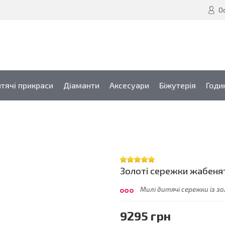
О
тячі прикраси
Діаманти
Аксесуари
Біжутерія
Годи
Золоті сережки жабенят
Милі дитячі сережки із з
9295 грн