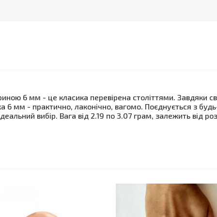
иною 6 мм - це класика перевірена століттями. Завдяки св
а 6 мм - практично, лаконічно, вагомо. Поєднується з будь
еальний вибір. Вага від 2.19 по 3.07 грам, залежить від ро