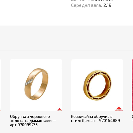
Середня вага
:
2.19
Обручка з червоного
Незвичайна обручка в
золота та діамантами —
стилі Даміані - 970164889
арт.970099755