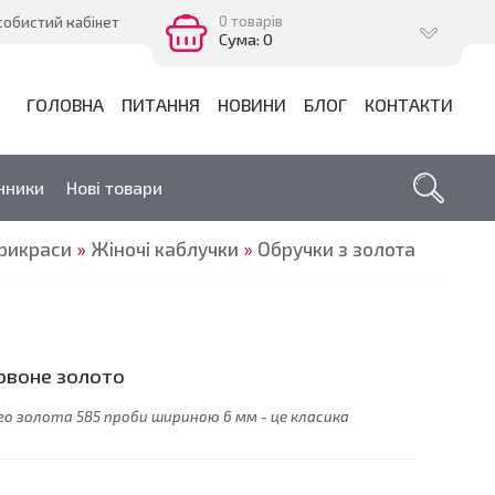
0 товарів
собистий кабінет
Сума: 0
ГОЛОВНА
ПИТАННЯ
НОВИНИ
БЛОГ
КОНТАКТИ
нники
Нові товари
прикраси
»
Жіночі каблучки
»
Обручки з золота
рвоне золото
го золота 585 проби шириною 6 мм - це класика