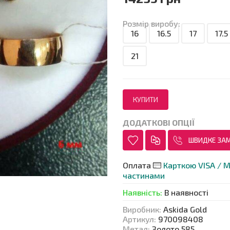
Розмір виробу:
16
16.5
17
17.5
21
ДОДАТКОВІ ОПЦІЇ
ШВИДКЕ ЗА
Оплата
Карткою VISA / M
частинами
Наявність
:
В наявності
Виробник
:
Askida Gold
Артикул
:
970098408
Метал
:
Золото 585