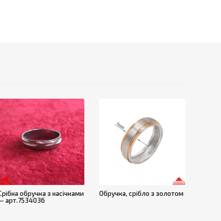
Срібна обручка з насічками
Обручка, срібло з золотом
— арт.7534036