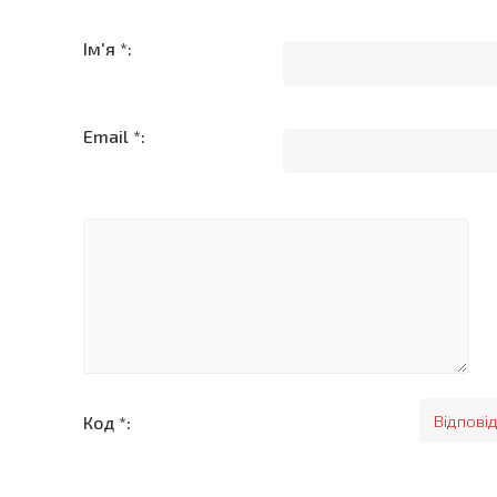
Ім'я *:
Email *:
Код *: