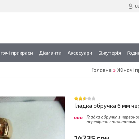
О
тячі прикраси
Діаманти
Аксесуари
Біжутерія
Годи
Головна
»
Жіночі 
Гладка обручка 6 мм че
Гладка обручка з червоно
перевірена століттями.
14235 грн