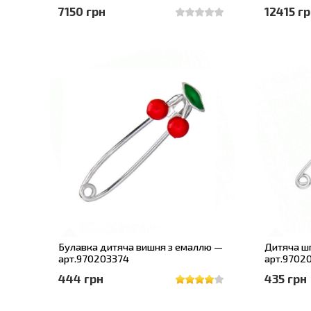
7150 грн
12415 г
Булавка дитяча вишня з емаллю —
Дитяча шп
арт.970203374
арт.9702
444 грн
435 грн