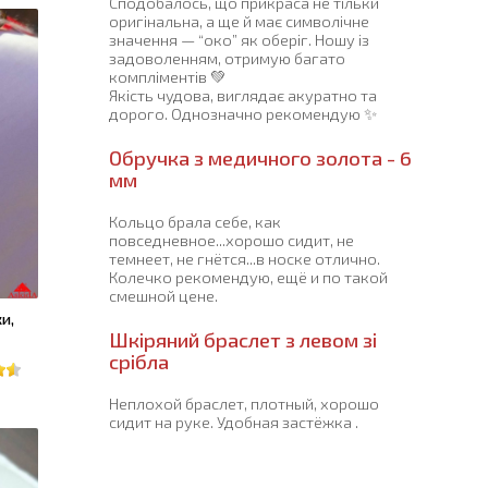
Сподобалось, що прикраса не тільки
оригінальна, а ще й має символічне
значення — “око” як оберіг. Ношу із
задоволенням, отримую багато
компліментів 💚
Якість чудова, виглядає акуратно та
дорого. Однозначно рекомендую ✨
Обручка з медичного золота - 6
мм
Кольцо брала себе, как
повседневное...хорошо сидит, не
темнеет, не гнётся...в носке отлично.
Колечко рекомендую, ещё и по такой
смешной цене.
и,
Шкіряний браслет з левом зі
срібла
Неплохой браслет, плотный, хорошо
сидит на руке. Удобная застёжка .