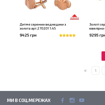
Дитячі сережки ведмедики з
Золоті се
золота арт.270201 1.45
ювелірна 
9425 грн
9295 гр
«
1
МИ В СОЦ.МЕРЕЖАХ