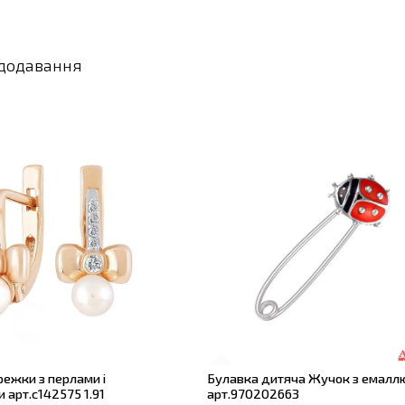
 додавання
режки з перлами і
Булавка дитяча Жучок з емалл
 арт.с142575 1.91
арт.970202663