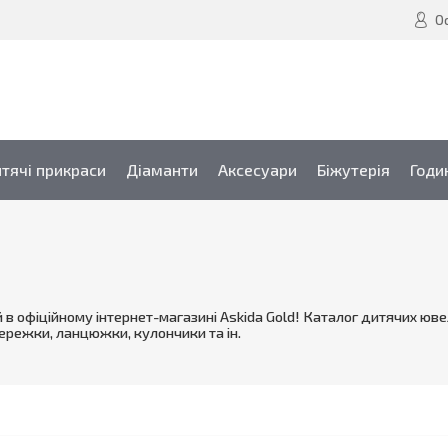
О
тячі прикраси
Діаманти
Аксесуари
Біжутерія
Годи
 в офіційному інтернет-магазині Askida Gold! Каталог дитячих юв
 сережки, ланцюжки, кулончики та ін.