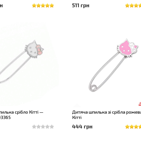
рн
511 грн
илька срібло Кітті —
Дитяча шпилька зі срібла рожев
03365
Кітті
444 грн