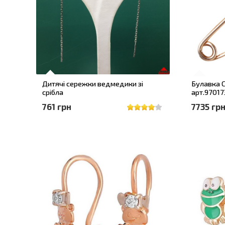
Дитячі сережки ведмедики зі
Булавка С
срібла
арт.97017
761 грн
7735 гр