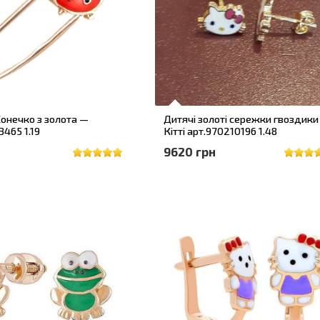
онечко з золота —
Дитячі золоті сережки гвоздики
3465 1.19
Кітті арт.970210196 1.48
н
9620 грн