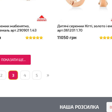
режки жабенятко,
Дитячі сережки Кітті, золото і е
емаль арт.290901 1.43
арт.061201 1.70
н
11050 грн
ПОКАЗАТИ ЩЕ...
»
2
3
4
5
НАША РОЗСИЛКА