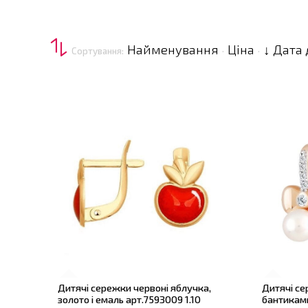
Найменування
Ціна
↓ Дата
Сортування:
·
·
Дитячі сережки червоні яблучка,
Дитячі се
золото і емаль арт.7593009 1.10
бантиками